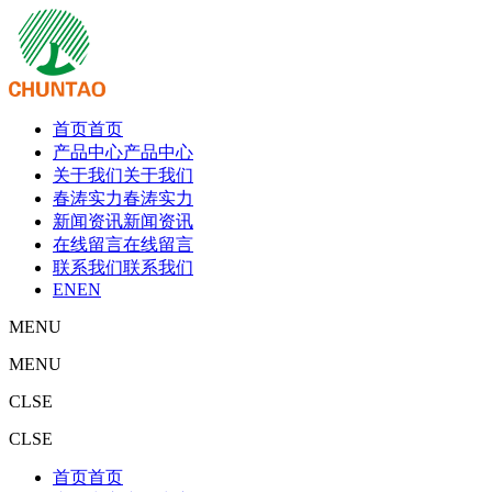
首页
首页
产品中心
产品中心
关于我们
关于我们
春涛实力
春涛实力
新闻资讯
新闻资讯
在线留言
在线留言
联系我们
联系我们
EN
EN
MENU
MENU
CLSE
CLSE
首页
首页