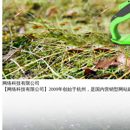
网络科技有限公司
【网络科技有限公司】2009年创始于杭州，是国内营销型网站