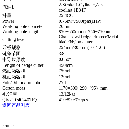
2-Stroke,1-Cylinder,Air-
汽油机
cooling,1E34F
排量
25.4CC
Power
0.75kw/7500rpm(1HP)
Working pole diameter
26mm
Working pole length
850+650mm or 750+750mm
Chain saw/Hedge trimmer/Metal
Cutting head
blade/Nylon cutter
导板规格
254mm/305mm(10"/12")
链条节距
3/8"
中导齿厚度
0.050"
Length of hedge cutter
450mm
燃油箱容积
750ml
机油箱容积
120ml
Fule/Oil mixture ratio
25:1
Carton meas
1170×300×290（95）mm
毛/净重
13/12kgs
Qty./20'/40'/40'HQ
410/820/930pcs
返回产品列表
join us