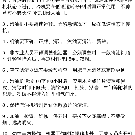
度，过热时停机15至20分钟后可继续工作。燃油加注必须在冷
机状态下进行。冷机要在低速运转3分钟后再正常使用，不剪
草时不要长时间使用最大油门。
3．汽油机不要超速运转。除紧急情况下，应在低速状态下停
机。
4．机油要正确、正牌、清洁，汽油要清洁、新鲜。
5．非专业人员不得调整化油器。必须调整时，一般将油针顺
时针轻轻拧紧后，再逆时针拧1.5至1.75周。
6．空气滤清器滤芯要经常检查，用肥皂水清洗或定期更换。
7．汽油机运转100至300小时后，应用木片或竹片清除积炭一
次。清除时卸下缸头，清除汽缸、缸头、活塞、气门等附着的
积炭。积碳不得进入缸孔和气门座。
8．保持汽油机特别是缸体散热片的清洁。
9．加油、检查、维修、保养时，要拔下火花塞帽，不要吸
烟，远离明火。
10．勿在室内操作。机器工作时除操作者外，无关人员离开机