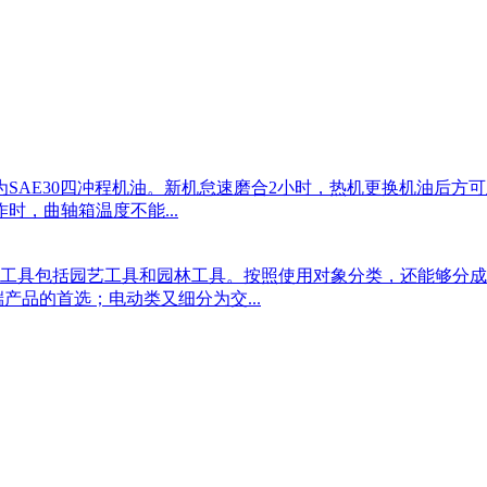
为SAE30四冲程机油。新机怠速磨合2小时，热机更换机油后方
时，曲轴箱温度不能...
工具包括园艺工具和园林工具。按照使用对象分类，还能够分成
产品的首选；电动类又细分为交...