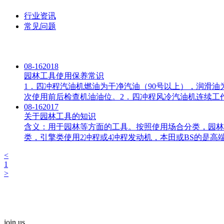
行业资讯
常见问题
08-16
2018
园林工具使用保养常识
1．四冲程汽油机燃油为干净汽油（90号以上），润滑油
次使用前后检查机油油位。2．四冲程风冷汽油机连续工作
08-16
2017
关于园林工具的知识
含义：用于园林等方面的工具。按照使用场合分类，园林
类，引擎类使用2冲程或4冲程发动机，本田或BS的是高端
<
1
>
join us